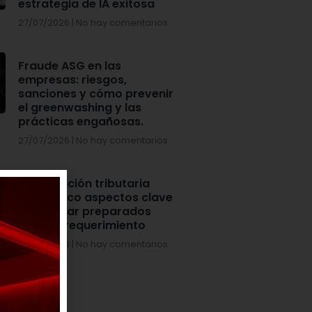
estrategia de IA exitosa
27/07/2026
No hay comentarios
Fraude ASG en las
empresas: riesgos,
sanciones y cómo prevenir
el greenwashing y las
prácticas engañosas.
27/07/2026
No hay comentarios
Fiscalización tributaria
DIAN: cinco aspectos clave
para estar preparados
ante un requerimiento
27/07/2026
No hay comentarios
s Tributarios