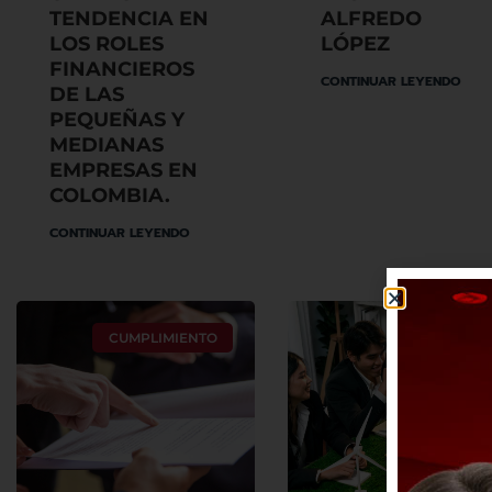
TENDENCIA EN
ALFREDO
LOS ROLES
LÓPEZ
FINANCIEROS
CONTINUAR LEYENDO
DE LAS
PEQUEÑAS Y
MEDIANAS
EMPRESAS EN
COLOMBIA.
CONTINUAR LEYENDO
CUMPLIMIENTO
ESG