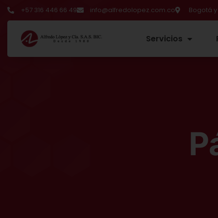
+57 316 446 66 49
info@alfredolopez.com.co
Bogotá y
Servicios
Blog
P