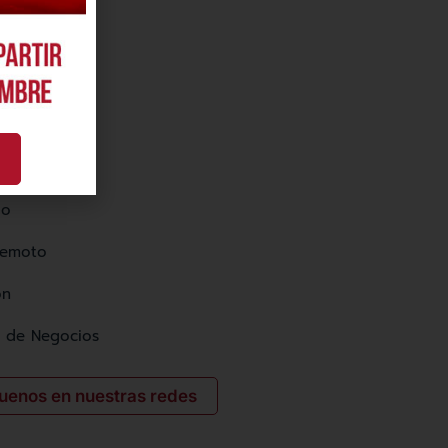
agnéticos
es
jo
Remoto
ón
n de Negocios
uenos en nuestras redes