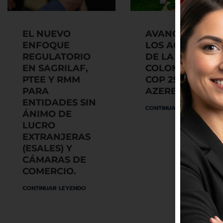
EL NUEVO
AVANCES EN
ENFOQUE
LOS ACUERDOS
REGULATORIO
DE LA COP 16 D
EN SAGRILAF,
COLOMBIA Y LA
PTEE Y RMM
COP 29 DE
PARA
AZERBAIYÁN
ENTIDADES SIN
CONTINUAR LEYENDO
ÁNIMO DE
LUCRO
EXTRANJERAS
(ESALES) Y
CÁMARAS DE
COMERCIO.
CONTINUAR LEYENDO