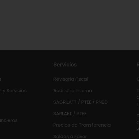
Servicios
a
Revisoría Fiscal
C
 y Servicios
Auditoría Interna
T
O
SAGRILAFT / PTEE / RNBD
T
SARLAFT / PTEE
T
ancieros
O
Precios de Transferencia
P
Saldos a Favor