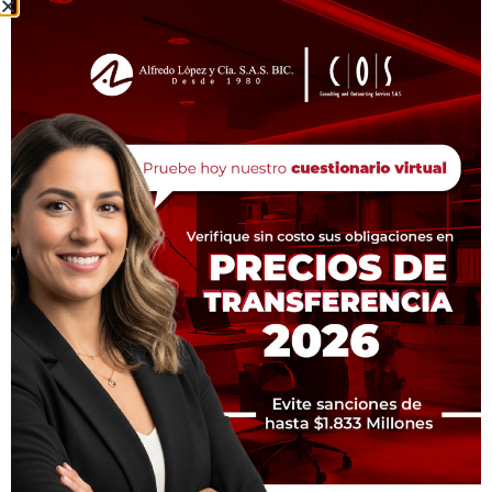
EXTRACTO FISCAL Y LEGAL AÑO 2025
CONTINUAR LEYENDO
1
2
3
4
5
6
7
8
9
10
11
12
13
14
15
16
17
18
19
20
21
22
23
24
26
27
28
29
30
31
32
33
34
35
25
36
37
38
39
40
41
42
43
44
45
46
47
48
49
50
51