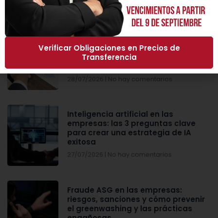
Post recientes
Normas Internacionales de
Verificar Obligaciones en Precios de
Auditoría (NIA): cambios clave,
Transferencia
enfoque basado en riesgos e
impacto para las empresas
28/07/2026
No hay comentarios
Inteligencia artificial en las
empresas: las 3 preguntas clave
para crear una estrategia de IA
exitosa
27/07/2026
No hay comentarios
Fraude ASG en las empresas:
riesgos, sanciones y cómo prevenir
el greenwashing y las prácticas
engañosas.