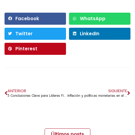
Facebook
WhatsApp
Twitter
LinkedIn
Pinterest
ANTERIOR
SIGUIENTE
5 Conclusiones Clave para Líderes Financieros de Empresas al Adoptar Herramientas de IA Generativa
Inflación y políticas monetarias en el 2do semestre de 2024: ¿Qué está pasando en Colombia y el mundo?
Últimos posts