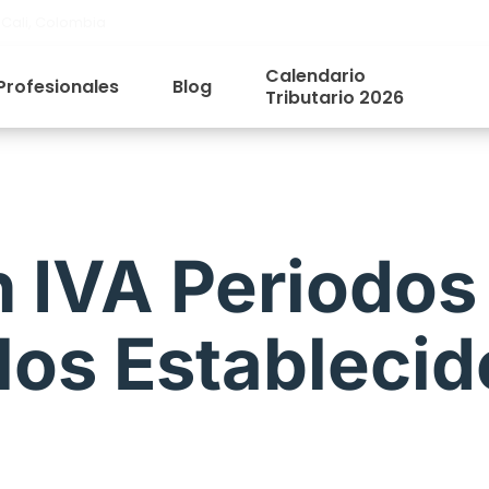
 Cali, Colombia
Calendario
Profesionales
Blog
Tributario 2026
n IVA Periodos
 los Estableci