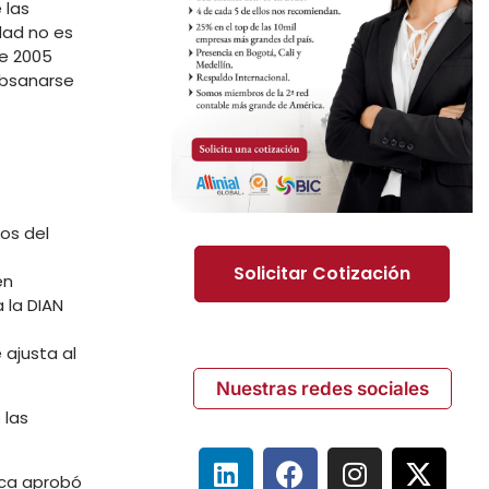
 las
dad no es
de 2005
ubsanarse
dos del
Solicitar Cotización
en
 la DIAN
 ajusta al
Nuestras redes sociales
 las
ica aprobó