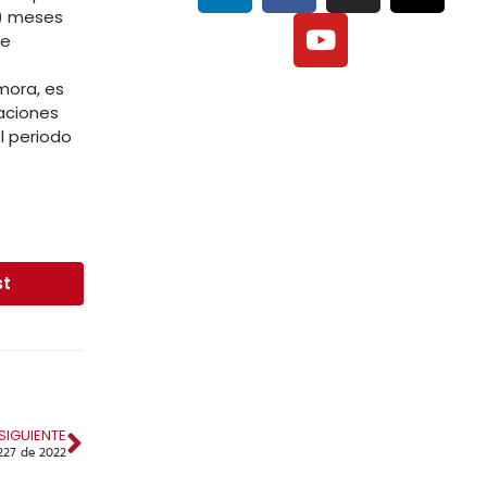
4) meses
de
mora, es
raciones
l periodo
st
SIGUIENTE
1227 de 2022