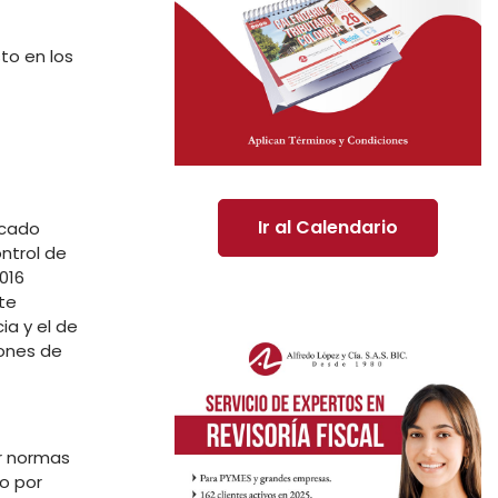
to en los
Ir al Calendario
icado
ntrol de
016
te
ia y el de
iones de
ir normas
o por