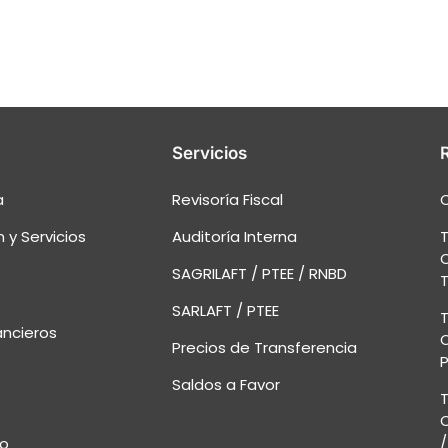
Servicios
a
Revisoría Fiscal
C
 y Servicios
Auditoría Interna
T
O
SAGRILAFT / PTEE / RNBD
T
SARLAFT / PTEE
T
ancieros
O
Precios de Transferencia
P
Saldos a Favor
T
O
/
o