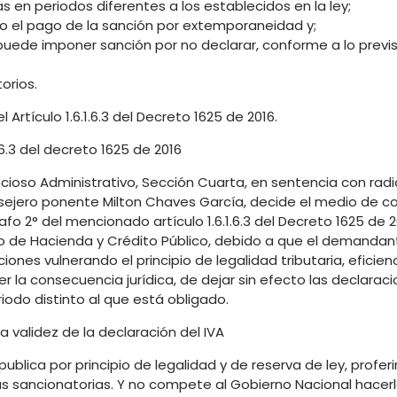
as en periodos diferentes a los establecidos en la ley;
do el pago de la sanción por extemporaneidad y;
d puede imponer sanción por no declarar, conforme a lo previs
orios.
Artículo 1.6.1.6.3 del Decreto 1625 de 2016.
.6.3 del decreto 1625 de 2016
ncioso Administrativo, Sección Cuarta, en sentencia con rad
ejero ponente Milton Chaves García, decide el medio de co
o 2° del mencionado artículo 1.6.1.6.3 del Decreto 1625 de 2
tro de Hacienda y Crédito Público, debido a que el demandan
nes vulnerando el principio de legalidad tributaria, eficienc
er la consecuencia jurídica, de dejar sin efecto las declarac
odo distinto al que está obligado.
validez de la declaración del IVA
blica por principio de legalidad y de reserva de ley, profer
s sancionatorias. Y no compete al Gobierno Nacional hacerl