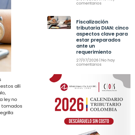
comentarios
Fiscalización
tributaria DIAN: cinco
aspectos clave para
estar preparados
ante un
requerimiento
27/07/2026
No hay
comentarios
s
estos allí
lo,
a ley no
er tomados
grilla