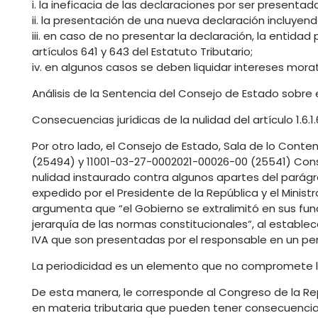
i. la ineficacia de las declaraciones por ser presentad
ii. la presentación de una nueva declaración incluyen
iii. en caso de no presentar la declaración, la entida
artículos 641 y 643 del Estatuto Tributario;
iv. en algunos casos se deben liquidar intereses morat
Análisis de la Sentencia del Consejo de Estado sobre el 
Consecuencias jurídicas de la nulidad del artículo 1.6.1
Por otro lado, el Consejo de Estado, Sala de lo Conte
(25494) y 11001-03-27-0002021-00026-00 (25541) Cons
nulidad instaurado contra algunos apartes del parágraf
expedido por el Presidente de la República y el Minis
argumenta que “el Gobierno se extralimitó en sus funcio
jerarquía de las normas constitucionales”, al establec
IVA que son presentadas por el responsable en un peri
La periodicidad es un elemento que no compromete la 
De esta manera, le corresponde al Congreso de la Repu
en materia tributaria que pueden tener consecuencia