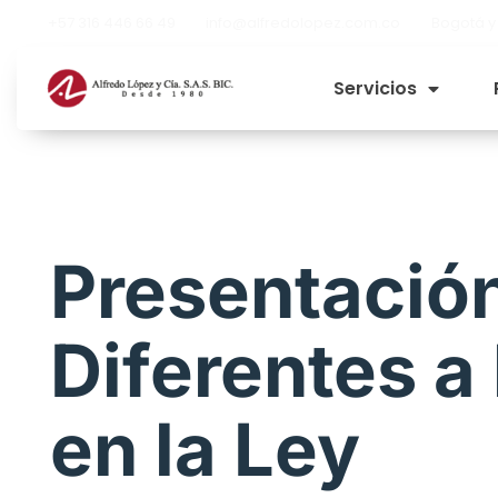
+57 316 446 66 49
info@alfredolopez.com.co
Bogotá y
Servicios
Presentació
Diferentes a
en la Ley