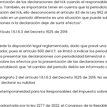
entación de las declaraciones del IVA cuando el responsable
do. También, es importante tener en cuenta que la periodici
ón del IVA, ello desconocería el artículo 43 de la Ley 962 
entada en un periodo diferente es una situación que puede s
iones ni la declaración deje de surtir efectos”.
ículo 1.6.1.6.3 del Decreto 1625 de 2016
excede la disposición legal reglamentada, dado que prevé una
or, pues el artículo 600 del E.T. se limitó a indicar los perio
a presentar las declaraciones con periodicidad bimestral o
 sobre los efectos por la presentación de las declaraciones 
o estableció que “el cambio del periodo debía ser informado a
grafo 2 del artículo 1.6.1.6.3 del Decreto 1625 de 2016. No se
declarar su nulidad.
r Extemporaneidad para los Responsables del Impuesto sobre
a adoptada por la ley 2277 de 2022, el Congreso de la Repúbl