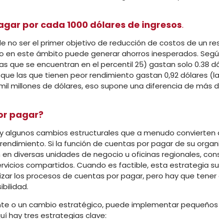
pagar por cada 1000 dólares de ingresos
.
no ser el primer objetivo de reducción de costos de un r
to en este ámbito puede generar ahorros inesperados. Segú
s que se encuentran en el percentil 25) gastan solo 0.38 d
 que las que tienen peor rendimiento gastan 0,92 dólares (l
mil millones de dólares, eso supone una diferencia de más 
por pagar?
ay algunos cambios estructurales que a menudo convierten 
rendimiento. Si la función de cuentas por pagar de su organ
en diversas unidades de negocio u oficinas regionales, cons
vicios compartidos. Cuando es factible, esta estrategia sue
lizar los procesos de cuentas por pagar, pero hay que tener
ibilidad.
tante o un cambio estratégico, puede implementar pequeños
í hay tres estrategias clave: