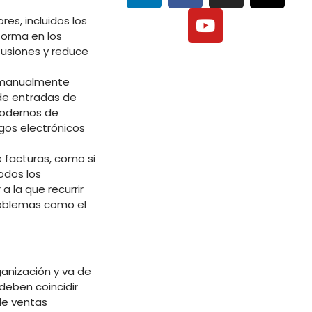
es, incluidos los
forma en los
fusiones y reduce
n manualmente
de entradas de
 modernos de
gos electrónicos
 facturas, como si
odos los
 la que recurrir
roblemas como el
ganización y va de
deben coincidir
 de ventas