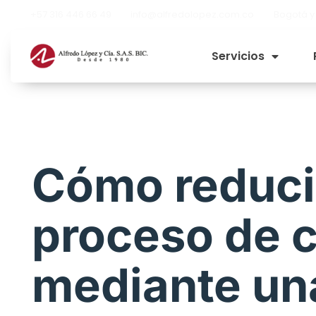
+57 316 446 66 49
info@alfredolopez.com.co
Bogotá y
Servicios
Cómo reducir
proceso de 
mediante una