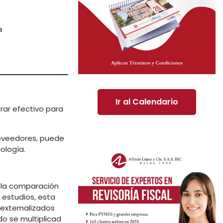
a
Ir al Calendario
rar efectivo para
roveedores, puede
ología.
e la comparación
 estudios, esta
 externalizados
do se multiplicad