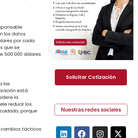
esponsable
n los datos
ólares por cada
as que se
de 500 000 dólares
Solicitar Cotización
a las
ización está
idere la
le reducir los
Nuestras redes sociales
 cuidado, porque
 cambios tácticos