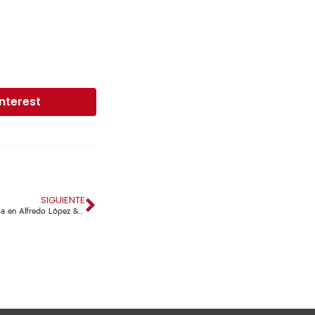
interest
SIGUIENTE
Preparados para el futuro: Auditoría responsable y revisión estratégica en Alfredo López & CÍA. S.A.S. BIC.