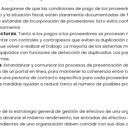
. Asegúrese de que las condiciones de pago de los proveedor
o y la situación fiscal, estén claramente documentadas de 
so estándar de incorporación de proveedores. Esto evita con
riormente.
facturas
. Tanto si los pagos a los proveedores se procesa
ar con controles y contrapesos que eviten la duplicación 
que volver a realizar el trabajo. La mayoría de los sistemas
equipados con funciones de detección de duplicados. Los pa
emas.
s
. Estandarizar y comunicar los procesos de presentación de
s de un portal en línea, para mantener la coherencia entre t
a una persona de contacto específica para cada proveedor a
as medidas ayudan a reducir tanto el número de posibles p
 de la estrategia general de gestión de efectivo de una or
a alcanzar el máximo rendimiento, las entradas de efectivo 
pendientes de una organización deben coincidir con sus días