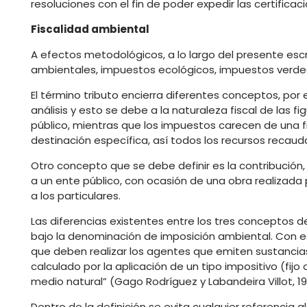
resoluciones con el fin de poder expedir las certifica
Fiscalidad ambiental
A efectos metodológicos, a lo largo del presente es
ambientales, impuestos ecológicos, impuestos verdes
El término tributo encierra diferentes conceptos, por
análisis y esto se debe a la naturaleza fiscal de las f
público, mientras que los impuestos carecen de una fina
destinación específica, así todos los recursos reca
Otro concepto que se debe definir es la contribució
a un ente público, con ocasión de una obra realizada 
a los particulares.
Las diferencias existentes entre los tres conceptos d
bajo la denominación de imposición ambiental. Con es
que deben realizar los agentes que emiten sustancia
calculado por la aplicación de un tipo impositivo (fij
medio natural” (Gago Rodríguez y Labandeira Villot, 19
Dentro de la definición se evita cualquier referencia 