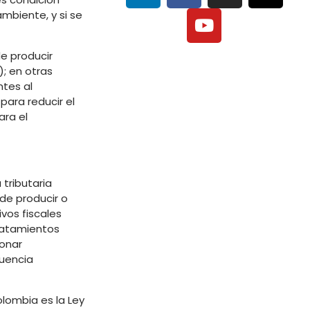
mbiente, y si se
de producir
; en otras
ntes al
ara reducir el
ara el
tributaria
 de producir o
vos fiscales
ratamientos
ionar
luencia
olombia es la Ley