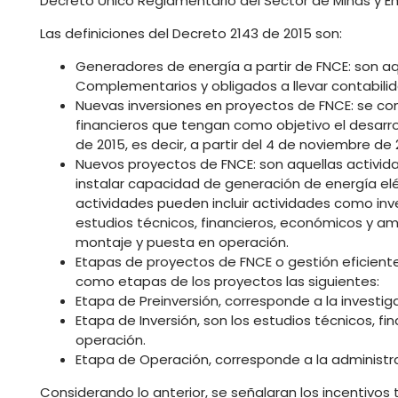
Decreto Único Reglamentario del Sector de Minas y En
Las definiciones del Decreto 2143 de 2015 son:
Generadores de energía a partir de FNCE: son aq
Complementarios y obligados a llevar contabili
Nuevas inversiones en proyectos de FNCE: se co
financieros que tengan como objetivo el desarrol
de 2015, es decir, a partir del 4 de noviembre de 
Nuevos proyectos de FNCE: son aquellas activid
instalar capacidad de generación de energía elé
actividades pueden incluir actividades como inve
estudios técnicos, financieros, económicos y amb
montaje y puesta en operación.
Etapas de proyectos de FNCE o gestión eficiente 
como etapas de los proyectos las siguientes:
Etapa de Preinversión, corresponde a la investiga
Etapa de Inversión, son los estudios técnicos, fi
operación.
Etapa de Operación, corresponde a la administr
Considerando lo anterior, se señalaran los incentivos 