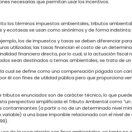
ciones necesarias que permitan usar los incentivos.
crito los términos impuestos ambientales, tributos ambient
 y ecotasas se usan como sinónimos y de forma indistinta.
 ejemplo, los de impuestos y tasas se deben diferenciar para
iguras utilizadas; las tasas financian el costo de un determina
lidad financiera directa, por lo cual, si la actuación fiscal 
udados sean destinados a temas ambientales, se trata de un
n, la cual se define como una compensación pagada con cará
por él con fines de utilidad pública pero que proporciona ve
e tributos enunciados son de carácter técnico, lo que puede 
ta perspectiva simplificada el Tributo Ambiental como “un
s contaminantes (a partir o no de un determinado nivel mín
o o variable) a una base imponible relacionada con el nivel de
99).
al uso de la recaudación con fines ambientales, en tanto no 