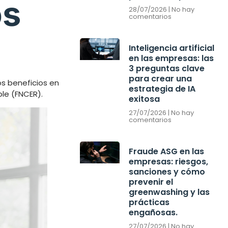
os
28/07/2026
No hay
comentarios
Inteligencia artificial
en las empresas: las
3 preguntas clave
para crear una
os beneficios en
estrategia de IA
le (FNCER).
exitosa
27/07/2026
No hay
comentarios
Fraude ASG en las
empresas: riesgos,
sanciones y cómo
prevenir el
greenwashing y las
prácticas
engañosas.
27/07/2026
No hay