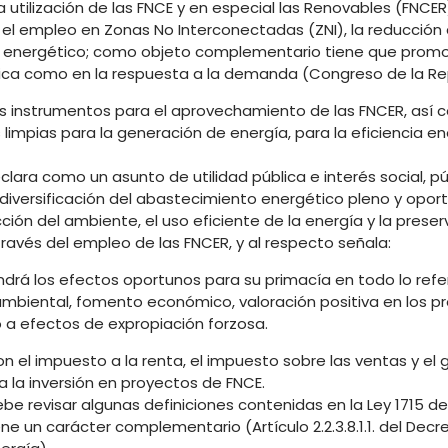
a utilización de las FNCE y en especial las Renovables (FNCER)
, el empleo en Zonas No Interconectadas (ZNI), la reducción
o energético; como objeto complementario tiene que promo
gética como en la respuesta a la demanda (Congreso de la Re
 los instrumentos para el aprovechamiento de las FNCER, así
s limpias para la generación de energía, para la eficiencia en
declara como un asunto de utilidad pública e interés social, pú
diversificación del abastecimiento energético pleno y oport
ón del ambiente, el uso eficiente de la energía y la preser
ravés del empleo de las FNCER, y al respecto señala:
 tendrá los efectos oportunos para su primacía en todo lo ref
n ambiental, fomento económico, valoración positiva en los 
o a efectos de expropiación forzosa.
on el impuesto a la renta, el impuesto sobre las ventas y e
a la inversión en proyectos de FNCE.
be revisar algunas definiciones contenidas en la Ley 1715 de 
ne un carácter complementario (Artículo 2.2.3.8.1.1. del Decr