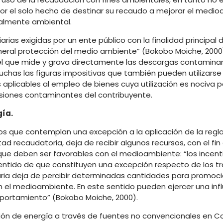
or el solo hecho de destinar su recaudo a mejorar el medioa
ialmente ambiental.
rias exigidas por un ente público con la finalidad principal 
neral protección del medio ambiente” (Bokobo Moiche, 2000)
quel que mide y grava directamente las descargas contamina
as las figuras impositivas que también pueden utilizarse p
aplicables al empleo de bienes cuya utilización es nociva p
siones contaminantes del contribuyente.
gía.
s que contemplan una excepción a la aplicación de la regla 
ad recaudatoria, deja de recibir algunos recursos, con el fin
 deben ser favorables con el medioambiente: “los incenti
entido de que constituyen una excepción respecto de los t
utaria deja de percibir determinadas cantidades para promoc
el medioambiente. En este sentido pueden ejercer una inf
portamiento” (Bokobo Moiche, 2000).
ción de energía a través de fuentes no convencionales en C