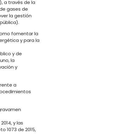
, a través de la
 de gases de
ver la gestión
pública).
 como fomentar la
ergética y para la
blico y de
uno, la
vación y
erente a
procedimientos
l gravamen
2014, y las
eto 1073 de 2015,