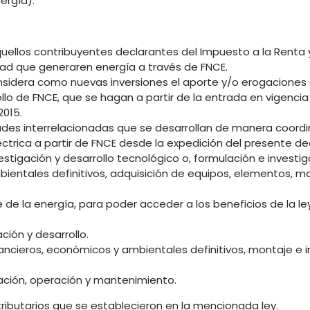
ergía).
uellos contribuyentes declarantes del Impuesto a la Renta 
dad que generaren energía a través de FNCE.
nsidera como nuevas inversiones el aporte y/o erogaciones
lo de FNCE, que se hagan a partir de la entrada en vigencia
2015.
ades interrelacionadas que se desarrollan de manera coord
ctrica a partir de FNCE desde la expedición del presente de
stigación y desarrollo tecnológico o, formulación e investiga
ientales definitivos, adquisición de equipos, elementos, ma
de la energía, para poder acceder a los beneficios de la le
ción y desarrollo.
nancieros, económicos y ambientales definitivos, montaje e i
ación, operación y mantenimiento.
tributarios que se establecieron en la mencionada ley.