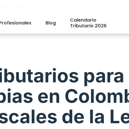
 Cali, Colombia
Calendario
Profesionales
Blog
Tributario 2026
ibutarios para
pias en Colom
scales de la L