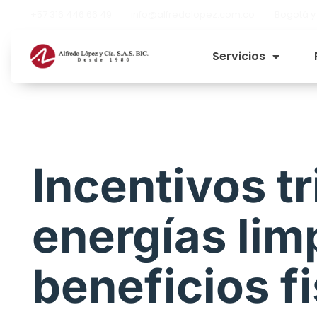
+57 316 446 66 49
info@alfredolopez.com.co
Bogotá y
Servicios
Incentivos tr
energías lim
beneficios fi