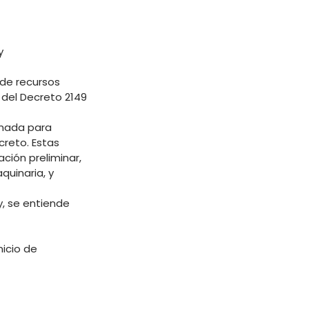
y
 de recursos
 del Decreto 2149
inada para
creto. Estas
ción preliminar,
quinaria, y
y, se entiende
nicio de