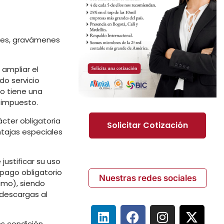
ales, gravámenes
 ampliar el
do servicio
no tiene una
 impuesto.
cter obligatoria
Solicitar Cotización
ntajas especiales
justificar su uso
 pago obligatorio
Nuestras redes sociales
imo), siendo
 descargas al
es condición